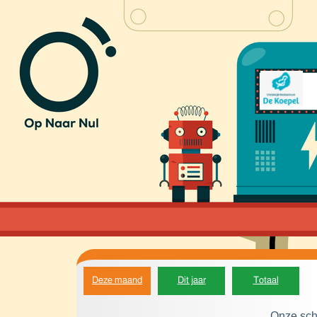
Deze maand
Dit jaar
Totaal
Onze sch