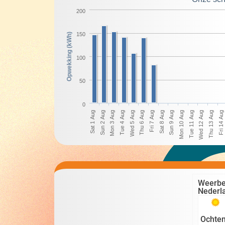
200
150
Opwekking (kWh)
100
50
0
Sun 2 Aug
Wed 5 Aug
Sat 8 Aug
Tue 11 Aug
Fri 14 Aug
Mon 3 Aug
Thu 6 Aug
Sun 9 Aug
Wed 12 Aug
Sat 1 Aug
Tue 4 Aug
Fri 7 Aug
Mon 10 Aug
Thu 13 Aug