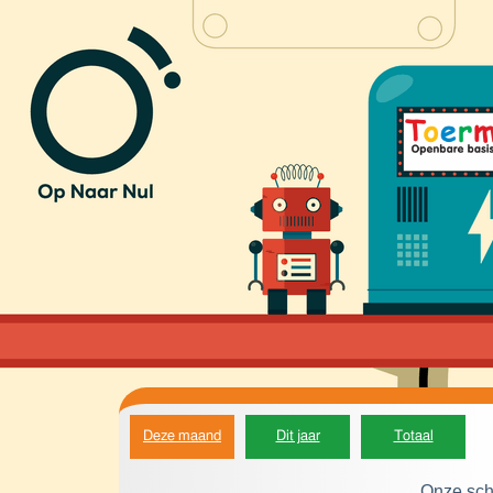
Deze maand
Dit jaar
Totaal
Onze sch