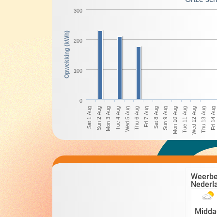
300
Opwekking (kWh)
200
100
0
Sun 2 Aug
Wed 5 Aug
Sat 8 Aug
Tue 11 Aug
Fri 14 Aug
Mon 3 Aug
Thu 6 Aug
Sun 9 Aug
Wed 12 Aug
Sat 1 Aug
Tue 4 Aug
Fri 7 Aug
Mon 10 Aug
Thu 13 Aug