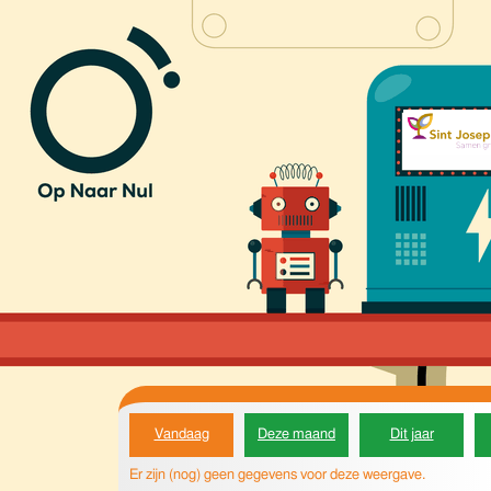
Vandaag
Deze maand
Dit jaar
Er zijn (nog) geen gegevens voor deze weergave.