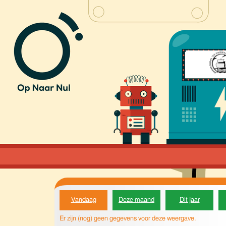
Vandaag
Deze maand
Dit jaar
Er zijn (nog) geen gegevens voor deze weergave.