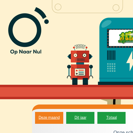
Deze maand
Dit jaar
Totaal
Onze sch