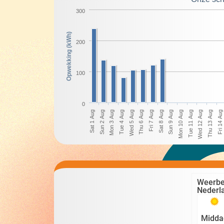
300
Opwekking (kWh)
200
100
0
Sun 2 Aug
Wed 5 Aug
Sat 8 Aug
Tue 11 Aug
Fri 14 Aug
Mon 3 Aug
Thu 6 Aug
Sun 9 Aug
Wed 12 Aug
Sat 1 Aug
Tue 4 Aug
Fri 7 Aug
Mon 10 Aug
Thu 13 Aug