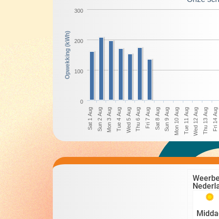
300
Opwekking (kWh)
200
100
0
Sun 2 Aug
Wed 5 Aug
Sat 8 Aug
Tue 11 Aug
Fri 14 Aug
Mon 3 Aug
Thu 6 Aug
Sun 9 Aug
Wed 12 Aug
Sat 1 Aug
Tue 4 Aug
Fri 7 Aug
Mon 10 Aug
Thu 13 Aug