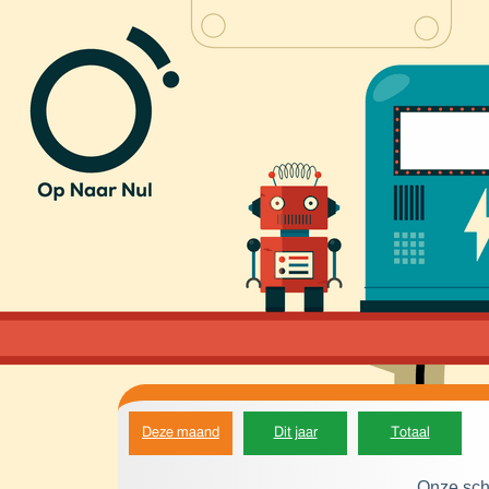
Deze maand
Dit jaar
Totaal
Onze sch