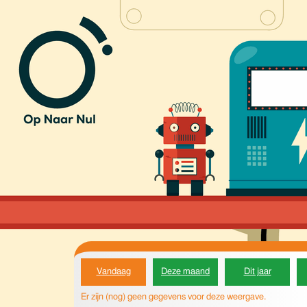
Vandaag
Deze maand
Dit jaar
Er zijn (nog) geen gegevens voor deze weergave.