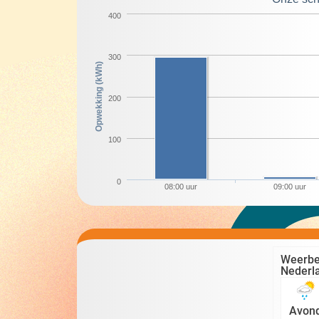
400
300
Opwekking (kWh)
200
100
0
08:00 uur
09:00 uur