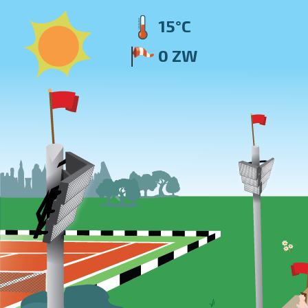
15°C
0 ZW